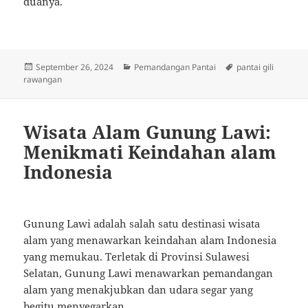
duanya.
Posted
Categories
Tags
September 26, 2024
Pemandangan Pantai
pantai gili
on
rawangan
Wisata Alam Gunung Lawi:
Menikmati Keindahan alam
Indonesia
Gunung Lawi adalah salah satu destinasi wisata
alam yang menawarkan keindahan alam Indonesia
yang memukau. Terletak di Provinsi Sulawesi
Selatan, Gunung Lawi menawarkan pemandangan
alam yang menakjubkan dan udara segar yang
begitu menyegarkan.