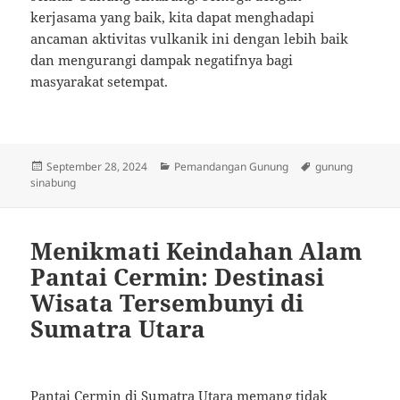
kerjasama yang baik, kita dapat menghadapi
ancaman aktivitas vulkanik ini dengan lebih baik
dan mengurangi dampak negatifnya bagi
masyarakat setempat.
Posted
Categories
Tags
September 28, 2024
Pemandangan Gunung
gunung
on
sinabung
Menikmati Keindahan Alam
Pantai Cermin: Destinasi
Wisata Tersembunyi di
Sumatra Utara
Pantai Cermin di Sumatra Utara memang tidak