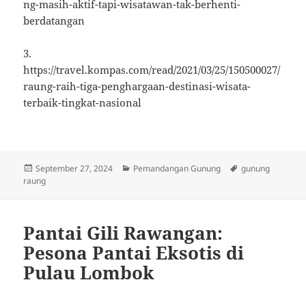
ng-masih-aktif-tapi-wisatawan-tak-berhenti-
berdatangan
3.
https://travel.kompas.com/read/2021/03/25/150500027/
raung-raih-tiga-penghargaan-destinasi-wisata-
terbaik-tingkat-nasional
Posted
Categories
Tags
September 27, 2024
Pemandangan Gunung
gunung
on
raung
Pantai Gili Rawangan:
Pesona Pantai Eksotis di
Pulau Lombok