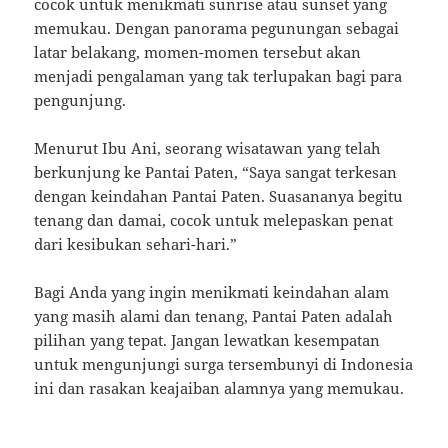
cocok untuk menikmati sunrise atau sunset yang
memukau. Dengan panorama pegunungan sebagai
latar belakang, momen-momen tersebut akan
menjadi pengalaman yang tak terlupakan bagi para
pengunjung.
Menurut Ibu Ani, seorang wisatawan yang telah
berkunjung ke Pantai Paten, “Saya sangat terkesan
dengan keindahan Pantai Paten. Suasananya begitu
tenang dan damai, cocok untuk melepaskan penat
dari kesibukan sehari-hari.”
Bagi Anda yang ingin menikmati keindahan alam
yang masih alami dan tenang, Pantai Paten adalah
pilihan yang tepat. Jangan lewatkan kesempatan
untuk mengunjungi surga tersembunyi di Indonesia
ini dan rasakan keajaiban alamnya yang memukau.