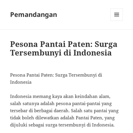
Pemandangan
MENU
AND
WIDGETS
Pesona Pantai Paten: Surga
Tersembunyi di Indonesia
Pesona Pantai Paten: Surga Tersembunyi di
Indonesia
Indonesia memang kaya akan keindahan alam,
salah satunya adalah pesona pantai-pantai yang
tersebar di berbagai daerah. Salah satu pantai yang
tidak boleh dilewatkan adalah Pantai Paten, yang
dijuluki sebagai surga tersembunyi di Indonesia.