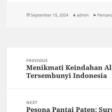
Posted
Author
Categor
September 15, 2024
admin
Peman
on
Post
navigation
PREVIOUS
Menikmati Keindahan Al
Previous
Tersembunyi Indonesia
post:
NEXT
Pesona Pantai Paten: Su
Next