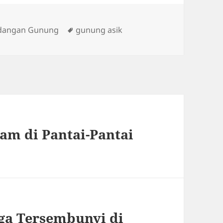
ies
Tags
dangan Gunung
gunung asik
am di Pantai-Pantai
rga Tersembunyi di