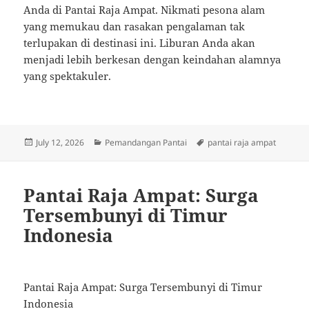
Anda di Pantai Raja Ampat. Nikmati pesona alam
yang memukau dan rasakan pengalaman tak
terlupakan di destinasi ini. Liburan Anda akan
menjadi lebih berkesan dengan keindahan alamnya
yang spektakuler.
Posted
Categories
Tags
July 12, 2026
Pemandangan Pantai
pantai raja ampat
on
Pantai Raja Ampat: Surga
Tersembunyi di Timur
Indonesia
Pantai Raja Ampat: Surga Tersembunyi di Timur
Indonesia