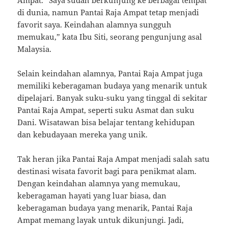
di dunia, namun Pantai Raja Ampat tetap menjadi
favorit saya. Keindahan alamnya sungguh
memukau,” kata Ibu Siti, seorang pengunjung asal
Malaysia.
Selain keindahan alamnya, Pantai Raja Ampat juga
memiliki keberagaman budaya yang menarik untuk
dipelajari. Banyak suku-suku yang tinggal di sekitar
Pantai Raja Ampat, seperti suku Asmat dan suku
Dani. Wisatawan bisa belajar tentang kehidupan
dan kebudayaan mereka yang unik.
Tak heran jika Pantai Raja Ampat menjadi salah satu
destinasi wisata favorit bagi para penikmat alam.
Dengan keindahan alamnya yang memukau,
keberagaman hayati yang luar biasa, dan
keberagaman budaya yang menarik, Pantai Raja
Ampat memang layak untuk dikunjungi. Jadi,