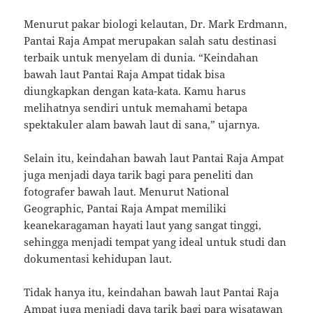
Menurut pakar biologi kelautan, Dr. Mark Erdmann,
Pantai Raja Ampat merupakan salah satu destinasi
terbaik untuk menyelam di dunia. “Keindahan
bawah laut Pantai Raja Ampat tidak bisa
diungkapkan dengan kata-kata. Kamu harus
melihatnya sendiri untuk memahami betapa
spektakuler alam bawah laut di sana,” ujarnya.
Selain itu, keindahan bawah laut Pantai Raja Ampat
juga menjadi daya tarik bagi para peneliti dan
fotografer bawah laut. Menurut National
Geographic, Pantai Raja Ampat memiliki
keanekaragaman hayati laut yang sangat tinggi,
sehingga menjadi tempat yang ideal untuk studi dan
dokumentasi kehidupan laut.
Tidak hanya itu, keindahan bawah laut Pantai Raja
Ampat juga menjadi daya tarik bagi para wisatawan