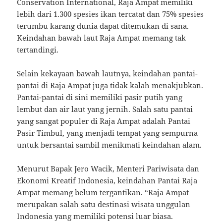
Conservation International, Raja Ampat memiliki
lebih dari 1.300 spesies ikan tercatat dan 75% spesies
terumbu karang dunia dapat ditemukan di sana.
Keindahan bawah laut Raja Ampat memang tak
tertandingi.
Selain kekayaan bawah lautnya, keindahan pantai-
pantai di Raja Ampat juga tidak kalah menakjubkan.
Pantai-pantai di sini memiliki pasir putih yang
lembut dan air laut yang jernih. Salah satu pantai
yang sangat populer di Raja Ampat adalah Pantai
Pasir Timbul, yang menjadi tempat yang sempurna
untuk bersantai sambil menikmati keindahan alam.
Menurut Bapak Jero Wacik, Menteri Pariwisata dan
Ekonomi Kreatif Indonesia, keindahan Pantai Raja
Ampat memang belum tergantikan. “Raja Ampat
merupakan salah satu destinasi wisata unggulan
Indonesia yang memiliki potensi luar biasa.