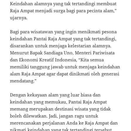
Keindahan alamnya yang tak tertandingi membuat
Raja Ampat menjadi surga bagi para pecinta alam,”
ujarnya.
Bagi para wisatawan yang ingin menikmati pesona
keindahan Pantai Raja Ampat yang tak tertandingi,
disarankan untuk menjaga kelestarian alamnya.
Menurut Bapak Sandiaga Uno, Menteri Pariwisata
dan Ekonomi Kreatif Indonesia, “Kita semua
memiliki tanggung jawab untuk menjaga keindahan
alam Raja Ampat agar dapat dinikmati oleh generasi
mendatang.”
Dengan kekayaan alam yang luar biasa dan
keindahan yang memukau, Pantai Raja Ampat
memang merupakan destinasi wisata yang tidak
boleh dilewatkan. Jadi, jangan ragu untuk
merencanakan perjalanan Anda ke Raja Ampat dan
nikmati keindahan yang tak tertandingi tersebut.