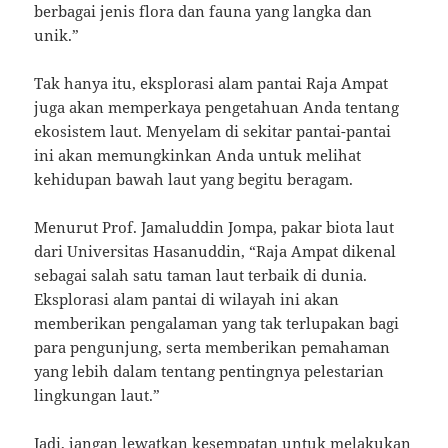
berbagai jenis flora dan fauna yang langka dan
unik.”
Tak hanya itu, eksplorasi alam pantai Raja Ampat
juga akan memperkaya pengetahuan Anda tentang
ekosistem laut. Menyelam di sekitar pantai-pantai
ini akan memungkinkan Anda untuk melihat
kehidupan bawah laut yang begitu beragam.
Menurut Prof. Jamaluddin Jompa, pakar biota laut
dari Universitas Hasanuddin, “Raja Ampat dikenal
sebagai salah satu taman laut terbaik di dunia.
Eksplorasi alam pantai di wilayah ini akan
memberikan pengalaman yang tak terlupakan bagi
para pengunjung, serta memberikan pemahaman
yang lebih dalam tentang pentingnya pelestarian
lingkungan laut.”
Jadi, jangan lewatkan kesempatan untuk melakukan