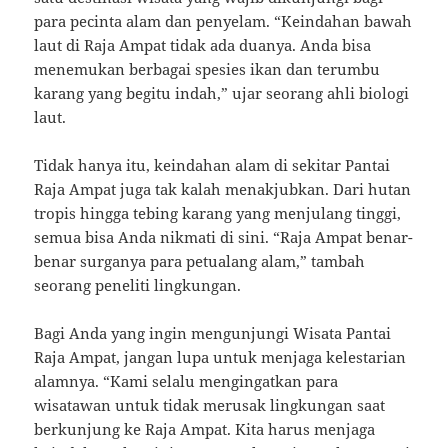
para pecinta alam dan penyelam. “Keindahan bawah
laut di Raja Ampat tidak ada duanya. Anda bisa
menemukan berbagai spesies ikan dan terumbu
karang yang begitu indah,” ujar seorang ahli biologi
laut.
Tidak hanya itu, keindahan alam di sekitar Pantai
Raja Ampat juga tak kalah menakjubkan. Dari hutan
tropis hingga tebing karang yang menjulang tinggi,
semua bisa Anda nikmati di sini. “Raja Ampat benar-
benar surganya para petualang alam,” tambah
seorang peneliti lingkungan.
Bagi Anda yang ingin mengunjungi Wisata Pantai
Raja Ampat, jangan lupa untuk menjaga kelestarian
alamnya. “Kami selalu mengingatkan para
wisatawan untuk tidak merusak lingkungan saat
berkunjung ke Raja Ampat. Kita harus menjaga