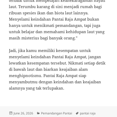
terbaik untuk mempelajari keanekaragaman hayati
laut. Terumbu karang di sini menjadi rumah bagi
ribuan spesies ikan dan biota laut lainnya.
Menyelami keindahan Pantai Raja Ampat bukan
hanya untuk menikmati pemandangan, tapi juga
untuk belajar dan memahami kehidupan laut yang
masih misterius bagi banyak orang.”
Jadi, jika kamu memiliki kesempatan untuk
menyelami keindahan Pantai Raja Ampat, jangan
lewatkan kesempatan tersebut. Nikmati setiap detik
di bawah laut dan biarkan keajaiban alam
menghipnotismu. Pantai Raja Ampat siap
menyambutmu dengan keindahan dan keajaiban
alamnya yang tak terlupakan.
Posted
Categories
Tags
June 26, 2026
Pemandangan Pantai
pantai raja