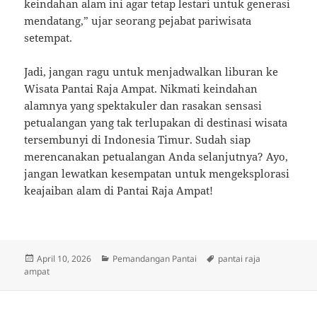
keindahan alam ini agar tetap lestari untuk generasi
mendatang,” ujar seorang pejabat pariwisata
setempat.
Jadi, jangan ragu untuk menjadwalkan liburan ke
Wisata Pantai Raja Ampat. Nikmati keindahan
alamnya yang spektakuler dan rasakan sensasi
petualangan yang tak terlupakan di destinasi wisata
tersembunyi di Indonesia Timur. Sudah siap
merencanakan petualangan Anda selanjutnya? Ayo,
jangan lewatkan kesempatan untuk mengeksplorasi
keajaiban alam di Pantai Raja Ampat!
Posted
Categories
Tags
April 10, 2026
Pemandangan Pantai
pantai raja
on
ampat