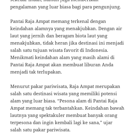
pengalaman yang luar biasa bagi para pengunjung.
Pantai Raja Ampat memang terkenal dengan
keindahan alamnya yang menakjubkan. Dengan air
laut yang jernih dan beragam biota laut yang
menakjubkan, tidak heran jika destinasi ini menjadi
salah satu tujuan wisata favorit di Indonesia.
Menikmati keindahan alam yang masih alami di
Pantai Raja Ampat akan membuat liburan Anda
menjadi tak terlupakan.
Menurut pakar pariwisata, Raja Ampat merupakan
salah satu destinasi wisata yang memiliki potensi
alam yang luar biasa. “Pesona alam di Pantai Raja
Ampat memang tak terbantahkan. Keindahan bawah
lautnya yang spektakuler membuat banyak orang
terpesona dan ingin kembali lagi ke sana,” ujar
salah satu pakar pariwisata.