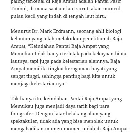
paling terkenal di Raja Ampat adalah Pantai Pasir
Timbul, di mana saat air laut surut, akan muncul
pulau kecil yang indah di tengah laut biru.
Menurut Dr. Mark Erdmann, seorang ahli biologi
kelautan yang telah melakukan penelitian di Raja
Ampat, “Keindahan Pantai Raja Ampat yang
Memukau tidak hanya terletak pada kekayaan biota
lautnya, tapi juga pada kelestarian alamnya. Raja
Ampat memiliki tingkat keragaman hayati yang
sangat tinggi, sehingga penting bagi kita untuk
menjaga kelestariannya.”
Tak hanya itu, keindahan Pantai Raja Ampat yang
Memukau juga menjadi daya tarik bagi para
fotografer. Dengan latar belakang alam yang
spektakuler, tidak ada yang bisa menolak untuk
mengabadikan momen-momen indah di Raja Ampat.