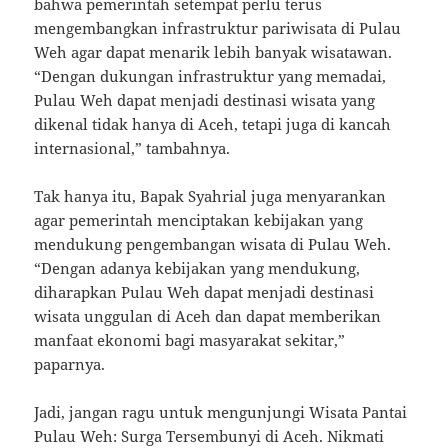
bahwa pemerintah setempat perlu terus
mengembangkan infrastruktur pariwisata di Pulau
Weh agar dapat menarik lebih banyak wisatawan.
“Dengan dukungan infrastruktur yang memadai,
Pulau Weh dapat menjadi destinasi wisata yang
dikenal tidak hanya di Aceh, tetapi juga di kancah
internasional,” tambahnya.
Tak hanya itu, Bapak Syahrial juga menyarankan
agar pemerintah menciptakan kebijakan yang
mendukung pengembangan wisata di Pulau Weh.
“Dengan adanya kebijakan yang mendukung,
diharapkan Pulau Weh dapat menjadi destinasi
wisata unggulan di Aceh dan dapat memberikan
manfaat ekonomi bagi masyarakat sekitar,”
paparnya.
Jadi, jangan ragu untuk mengunjungi Wisata Pantai
Pulau Weh: Surga Tersembunyi di Aceh. Nikmati