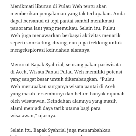
Menikmati liburan di Pulau Weh tentu akan
memberikan pengalaman yang tak terlupakan. Anda
dapat bersantai di tepi pantai sambil menikmati
panorama laut yang memukau. Selain itu, Pulau
Weh juga menawarkan berbagai aktivitas menarik
seperti snorkeling, diving, dan juga trekking untuk
mengeksplorasi keindahan alamnya.
Menurut Bapak Syahrial, seorang pakar pariwisata
di Aceh, Wisata Pantai Pulau Weh memiliki potensi
yang sangat besar untuk dikembangkan. “Pulau
Weh merupakan surganya wisata pantai di Aceh
yang masih tersembunyi dan belum banyak dijamah
oleh wisatawan. Keindahan alamnya yang masih
alami menjadi daya tarik utama bagi para
wisatawan,” ujarnya.
Selain itu, Bapak Syahrial juga menambahkan