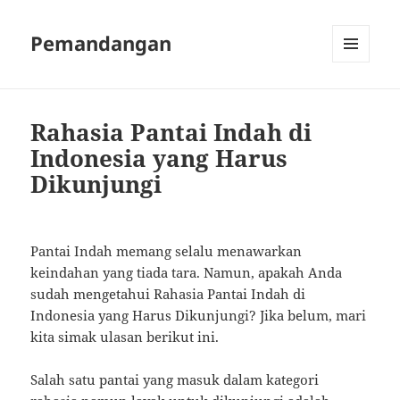
Pemandangan
MENU
AND
WIDGETS
Rahasia Pantai Indah di
Indonesia yang Harus
Dikunjungi
Pantai Indah memang selalu menawarkan
keindahan yang tiada tara. Namun, apakah Anda
sudah mengetahui Rahasia Pantai Indah di
Indonesia yang Harus Dikunjungi? Jika belum, mari
kita simak ulasan berikut ini.
Salah satu pantai yang masuk dalam kategori