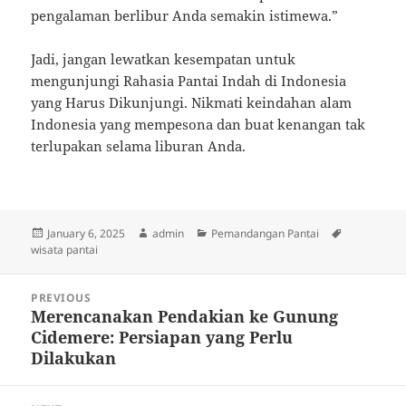
pengalaman berlibur Anda semakin istimewa.”
Jadi, jangan lewatkan kesempatan untuk
mengunjungi Rahasia Pantai Indah di Indonesia
yang Harus Dikunjungi. Nikmati keindahan alam
Indonesia yang mempesona dan buat kenangan tak
terlupakan selama liburan Anda.
Posted
Author
Categories
Tags
January 6, 2025
admin
Pemandangan Pantai
on
wisata pantai
Post
PREVIOUS
navigation
Merencanakan Pendakian ke Gunung
Previous
Cidemere: Persiapan yang Perlu
post:
Dilakukan