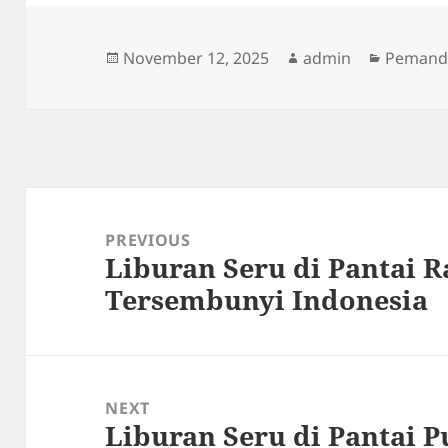
Posted
Author
Categor
November 12, 2025
admin
Pemand
on
Post
navigation
PREVIOUS
Liburan Seru di Pantai R
Previous
Tersembunyi Indonesia
post:
NEXT
Liburan Seru di Pantai 
Next