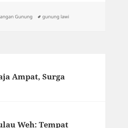
ies
Tags
angan Gunung
gunung lawi
aja Ampat, Surga
Pulau Weh: Tempat