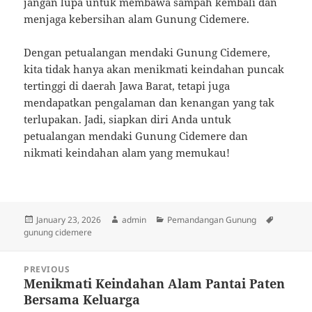
jangan lupa untuk membawa sampah kembali dan
menjaga kebersihan alam Gunung Cidemere.
Dengan petualangan mendaki Gunung Cidemere,
kita tidak hanya akan menikmati keindahan puncak
tertinggi di daerah Jawa Barat, tetapi juga
mendapatkan pengalaman dan kenangan yang tak
terlupakan. Jadi, siapkan diri Anda untuk
petualangan mendaki Gunung Cidemere dan
nikmati keindahan alam yang memukau!
Posted
Author
Categories
Tags
January 23, 2026
admin
Pemandangan Gunung
on
gunung cidemere
Post
PREVIOUS
navigation
Menikmati Keindahan Alam Pantai Paten
Previous
Bersama Keluarga
post: