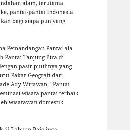
indahan alam, terutama
ke, pantai-pantai Indonesia
kan bagi siapa pun yang
ona Pemandangan Pantai ala
h Pantai Tanjung Bira di
 dengan pasir putihnya yang
urut Pakar Geografi dari
 Made Ady Wirawan, “Pantai
stinasi wisata pantai terbaik
oleh wisatawan domestik
nk di Labuan Bajo juga