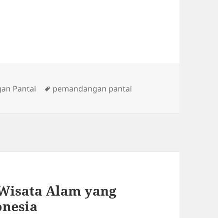
Tags
an Pantai
pemandangan pantai
Wisata Alam yang
onesia