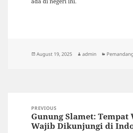
ada di negeri ini.
Posted
Author
Categories
August 19, 2025
admin
Pemandang
on
Post
navigation
PREVIOUS
Gunung Slamet: Tempat 
Previous
Wajib Dikunjungi di Ind
post: