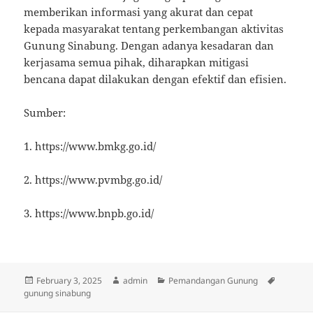
memberikan informasi yang akurat dan cepat
kepada masyarakat tentang perkembangan aktivitas
Gunung Sinabung. Dengan adanya kesadaran dan
kerjasama semua pihak, diharapkan mitigasi
bencana dapat dilakukan dengan efektif dan efisien.
Sumber:
1. https://www.bmkg.go.id/
2. https://www.pvmbg.go.id/
3. https://www.bnpb.go.id/
Posted
Author
Categories
Tags
February 3, 2025
admin
Pemandangan Gunung
on
gunung sinabung