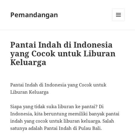
Pemandangan
MENU
AND
WIDGETS
Pantai Indah di Indonesia
yang Cocok untuk Liburan
Keluarga
Pantai Indah di Indonesia yang Cocok untuk
Liburan Keluarga
Siapa yang tidak suka liburan ke pantai? Di
Indonesia, kita beruntung memiliki banyak pantai
indah yang cocok untuk liburan keluarga. Salah
satunya adalah Pantai Indah di Pulau Bali.