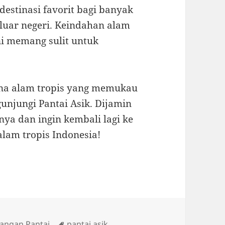
destinasi favorit bagi banyak
luar negeri. Keindahan alam
ni memang sulit untuk
sona alam tropis yang memukau
unjungi Pantai Asik. Dijamin
ya dan ingin kembali lagi ke
lam tropis Indonesia!
ies
Tags
ngan Pantai
pantai asik