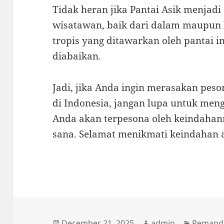
Tidak heran jika Pantai Asik menjadi 
wisatawan, baik dari dalam maupun 
tropis yang ditawarkan oleh pantai i
diabaikan.
Jadi, jika Anda ingin merasakan pe
di Indonesia, jangan lupa untuk meng
Anda akan terpesona oleh keindahann
sana. Selamat menikmati keindahan a
Posted
Author
Categor
December 21, 2025
admin
Pemanda