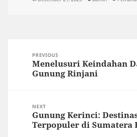
on
Post
navigation
PREVIOUS
Menelusuri Keindahan D
Previous
Gunung Rinjani
post:
NEXT
Gunung Kerinci: Destina
Next
Terpopuler di Sumatera 
post: