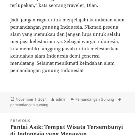
terlupakan,” kata seorang traveler, Dian.
Jadi, jangan ragu untuk menjelajahi keindahan alam
pemandangan gunung Indonesia. Nikmati pesona
alam yang memukau dan jangan lupa untuk selalu
menjaga kelestariannya. Sebagai warga Indonesia,
kita memiliki tanggung jawab untuk melestarikan
keindahan alam Indonesia demi generasi
mendatang. Selamat menikmati keindahan alam
pemandangan gunung Indonesia!
Posted
Author
Categories
Tags
November 1, 2024
admin
Pemandangan Gunung
on
pemandangan gunung
Post
PREVIOUS
navigation
Pantai Asik: Tempat Wisata Tersembunyi
Previous
di Indonesia yang Menawan
post: