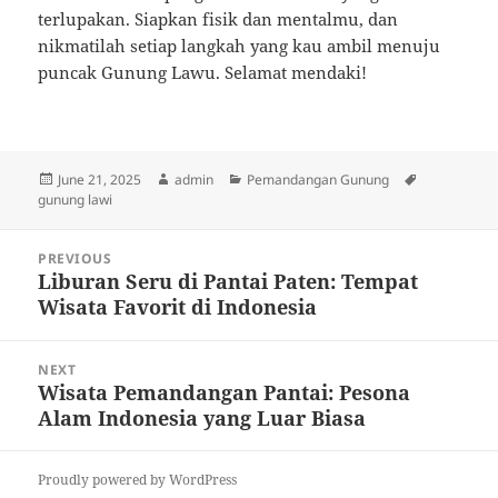
terlupakan. Siapkan fisik dan mentalmu, dan
nikmatilah setiap langkah yang kau ambil menuju
puncak Gunung Lawu. Selamat mendaki!
Posted
Author
Categories
Tags
June 21, 2025
admin
Pemandangan Gunung
on
gunung lawi
Post
PREVIOUS
navigation
Liburan Seru di Pantai Paten: Tempat
Previous
Wisata Favorit di Indonesia
post:
NEXT
Wisata Pemandangan Pantai: Pesona
Next
Alam Indonesia yang Luar Biasa
post:
Proudly powered by WordPress