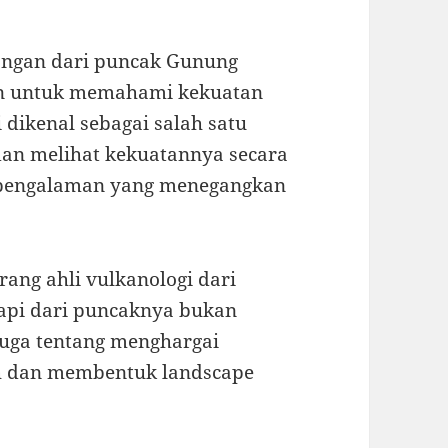
angan dari puncak Gunung
n untuk memahami kekuatan
dikenal sebagai salah satu
 dan melihat kekuatannya secara
i pengalaman yang menegangkan
rang ahli vulkanologi dari
api dari puncaknya bukan
juga tentang menghargai
h dan membentuk landscape