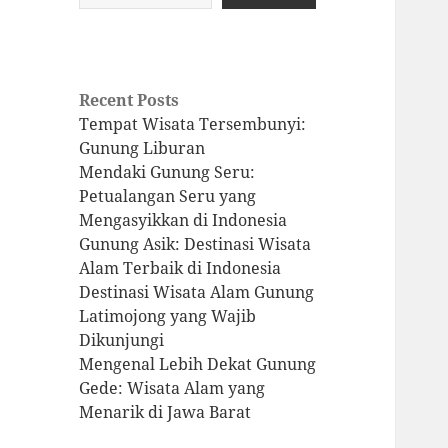
Recent Posts
Tempat Wisata Tersembunyi:
Gunung Liburan
Mendaki Gunung Seru:
Petualangan Seru yang
Mengasyikkan di Indonesia
Gunung Asik: Destinasi Wisata
Alam Terbaik di Indonesia
Destinasi Wisata Alam Gunung
Latimojong yang Wajib
Dikunjungi
Mengenal Lebih Dekat Gunung
Gede: Wisata Alam yang
Menarik di Jawa Barat