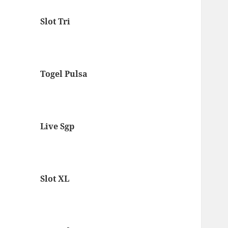
Slot Tri
Togel Pulsa
Live Sgp
Slot XL