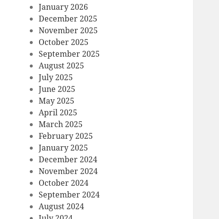
January 2026
December 2025
November 2025
October 2025
September 2025
August 2025
July 2025
June 2025
May 2025
April 2025
March 2025
February 2025
January 2025
December 2024
November 2024
October 2024
September 2024
August 2024
July 2024