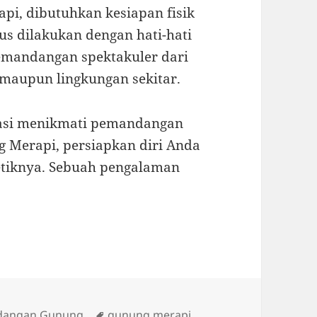
i, dibutuhkan kesiapan fisik
us dilakukan dengan hati-hati
pemandangan spektakuler dari
 maupun lingkungan sekitar.
nsasi menikmati pemandangan
 Merapi, persiapkan diri Anda
etiknya. Sebuah pengalaman
ies
Tags
dangan Gunung
gunung merapi