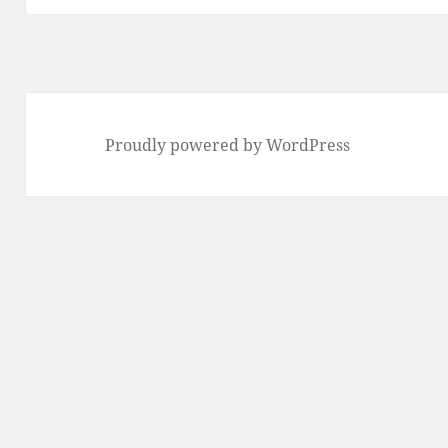
Proudly powered by WordPress