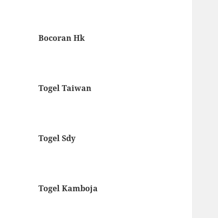
Bocoran Hk
Togel Taiwan
Togel Sdy
Togel Kamboja