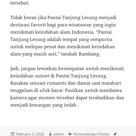
tersebut.
Tidak heran jika Pantai Tanjung Lesung menjadi
destinasi favorit bagi para wisatawan yang ingin
menikmati keindahan alam Indonesia. “Pantai
Tanjung Lesung adalah tempat yang sempurna
untuk melepas penat dan menikmati keindahan
alam yang masih asri,” tambah Bambang.
Jadi, jangan lewatkan kesempatan untuk menikmati
keindahan sunset di Pantai Tanjung Lesung.
Rasakan sensasi romantis dan damai saat matahari
tenggelam di ufuk barat. Pastikan untuk membawa
kamera agar momen tersebut dapat terabadikan dan
menjadi kenangan yang indah.
Posted
Author
Categories
Tags
February 3, 2026
admin
Pemandangan Pantai