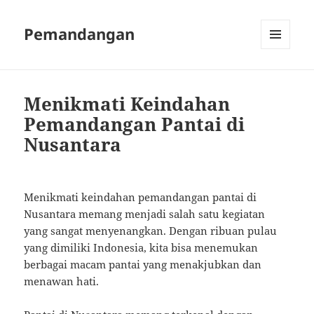
Pemandangan
MENU
AND
WIDGETS
Menikmati Keindahan
Pemandangan Pantai di
Nusantara
Menikmati keindahan pemandangan pantai di
Nusantara memang menjadi salah satu kegiatan
yang sangat menyenangkan. Dengan ribuan pulau
yang dimiliki Indonesia, kita bisa menemukan
berbagai macam pantai yang menakjubkan dan
menawan hati.