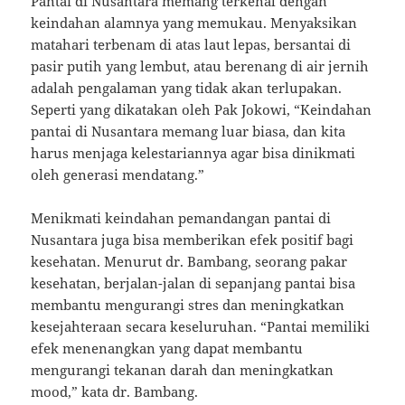
Pantai di Nusantara memang terkenal dengan
keindahan alamnya yang memukau. Menyaksikan
matahari terbenam di atas laut lepas, bersantai di
pasir putih yang lembut, atau berenang di air jernih
adalah pengalaman yang tidak akan terlupakan.
Seperti yang dikatakan oleh Pak Jokowi, “Keindahan
pantai di Nusantara memang luar biasa, dan kita
harus menjaga kelestariannya agar bisa dinikmati
oleh generasi mendatang.”
Menikmati keindahan pemandangan pantai di
Nusantara juga bisa memberikan efek positif bagi
kesehatan. Menurut dr. Bambang, seorang pakar
kesehatan, berjalan-jalan di sepanjang pantai bisa
membantu mengurangi stres dan meningkatkan
kesejahteraan secara keseluruhan. “Pantai memiliki
efek menenangkan yang dapat membantu
mengurangi tekanan darah dan meningkatkan
mood,” kata dr. Bambang.