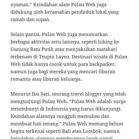
nyaman.” Keindahan alam Pulau Weh juga
didukung oleh keramahan penduduk lokal yang
ramah dan sopan.
Selain pantai, Pulau Weh juga menawarkan
berbagai aktivitas seru lainnya, seperti hiking ke
Gunung Batu Putih atau menyaksikan matahari
terbenam di Teupin Layeu. Destinasi wisata di Pulau
Weh tidak hanya cocok untuk para backpacker,
namun juga bagi mereka yang mencari liburan
romantis atau liburan keluarga.
Menurut Ibu Sari, seorang travel blogger yang telah
mengunjungi Pulau Weh, “Pulau Weh adalah surga
tersembunyi di Indonesia yang harus dikunjungi.
Keindahan alamnya sungguh memukau dan
membuat hati tenang.” Pulau Weh memang belum
begitu terkenal seperti Bali atau Lombok, namun
keindahan alamnya membuatnya layak untuk