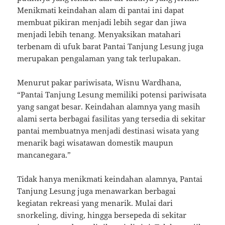
Menikmati keindahan alam di pantai ini dapat
membuat pikiran menjadi lebih segar dan jiwa
menjadi lebih tenang. Menyaksikan matahari
terbenam di ufuk barat Pantai Tanjung Lesung juga
merupakan pengalaman yang tak terlupakan.
Menurut pakar pariwisata, Wisnu Wardhana,
“Pantai Tanjung Lesung memiliki potensi pariwisata
yang sangat besar. Keindahan alamnya yang masih
alami serta berbagai fasilitas yang tersedia di sekitar
pantai membuatnya menjadi destinasi wisata yang
menarik bagi wisatawan domestik maupun
mancanegara.”
Tidak hanya menikmati keindahan alamnya, Pantai
Tanjung Lesung juga menawarkan berbagai
kegiatan rekreasi yang menarik. Mulai dari
snorkeling, diving, hingga bersepeda di sekitar