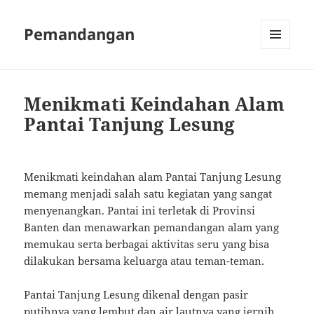
Pemandangan
MENU
AND
WIDGETS
Menikmati Keindahan Alam
Pantai Tanjung Lesung
Menikmati keindahan alam Pantai Tanjung Lesung
memang menjadi salah satu kegiatan yang sangat
menyenangkan. Pantai ini terletak di Provinsi
Banten dan menawarkan pemandangan alam yang
memukau serta berbagai aktivitas seru yang bisa
dilakukan bersama keluarga atau teman-teman.
Pantai Tanjung Lesung dikenal dengan pasir
putihnya yang lembut dan air lautnya yang jernih.