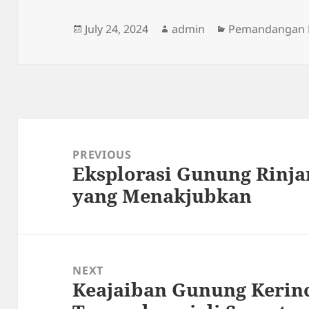
Posted
Author
Categories
July 24, 2024
admin
Pemandangan 
on
Post
navigation
PREVIOUS
Eksplorasi Gunung Rinja
Previous
yang Menakjubkan
post:
NEXT
Keajaiban Gunung Kerinc
Next