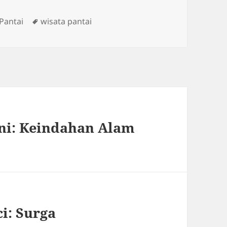
Tags
Pantai
wisata pantai
ni: Keindahan Alam
i: Surga