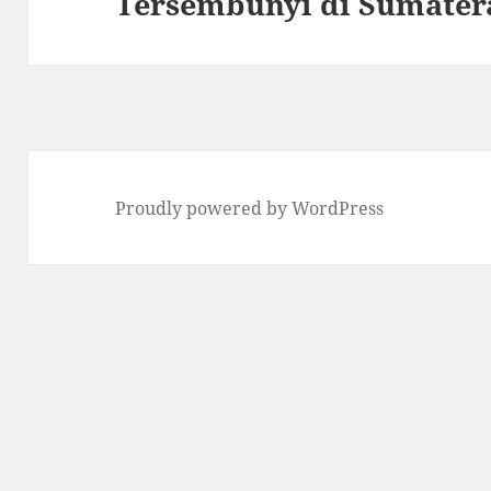
Tersembunyi di Sumater
post:
Proudly powered by WordPress