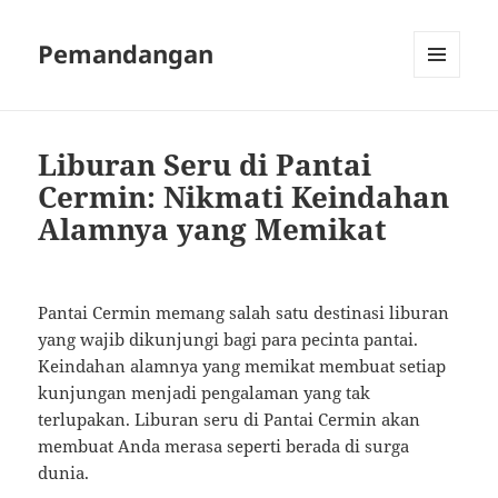
Pemandangan
MENU
AND
WIDGETS
Liburan Seru di Pantai
Cermin: Nikmati Keindahan
Alamnya yang Memikat
Pantai Cermin memang salah satu destinasi liburan
yang wajib dikunjungi bagi para pecinta pantai.
Keindahan alamnya yang memikat membuat setiap
kunjungan menjadi pengalaman yang tak
terlupakan. Liburan seru di Pantai Cermin akan
membuat Anda merasa seperti berada di surga
dunia.