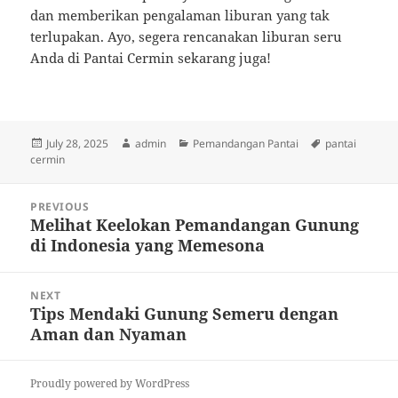
dan memberikan pengalaman liburan yang tak
terlupakan. Ayo, segera rencanakan liburan seru
Anda di Pantai Cermin sekarang juga!
Posted
Author
Categories
Tags
July 28, 2025
admin
Pemandangan Pantai
pantai
on
cermin
Post
PREVIOUS
navigation
Melihat Keelokan Pemandangan Gunung
Previous
di Indonesia yang Memesona
post:
NEXT
Tips Mendaki Gunung Semeru dengan
Next
Aman dan Nyaman
post:
Proudly powered by WordPress