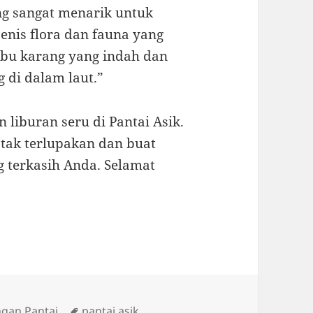
g sangat menarik untuk
jenis flora dan fauna yang
umbu karang yang indah dan
 di dalam laut.”
 liburan seru di Pantai Asik.
tak terlupakan dan buat
 terkasih Anda. Selamat
s
Tags
gan Pantai
pantai asik