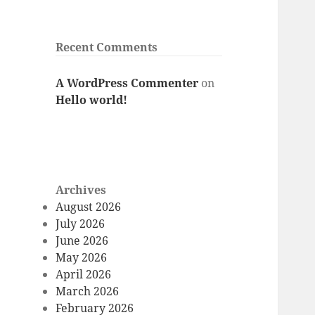
Recent Comments
A WordPress Commenter
on
Hello world!
Archives
August 2026
July 2026
June 2026
May 2026
April 2026
March 2026
February 2026