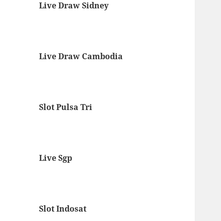
Live Draw Sidney
Live Draw Cambodia
Slot Pulsa Tri
Live Sgp
Slot Indosat