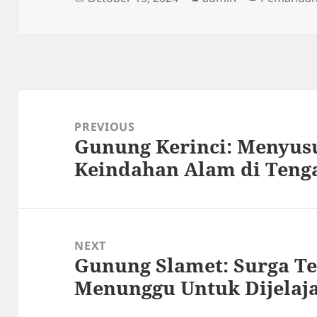
on
Post
navigation
PREVIOUS
Gunung Kerinci: Menyusu
Previous
Keindahan Alam di Teng
post:
NEXT
Gunung Slamet: Surga T
Next
Menunggu Untuk Dijelaj
post: