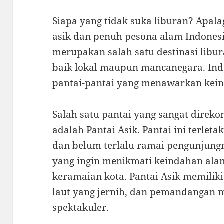
Siapa yang tidak suka liburan? Apala
asik dan penuh pesona alam Indonesi
merupakan salah satu destinasi libur
baik lokal maupun mancanegara. Ind
pantai-pantai yang menawarkan ke
Salah satu pantai yang sangat direk
adalah Pantai Asik. Pantai ini terlet
dan belum terlalu ramai pengunjung
yang ingin menikmati keindahan ala
keramaian kota. Pantai Asik memiliki
laut yang jernih, dan pemandangan 
spektakuler.