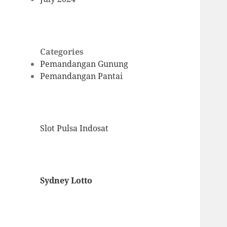
Categories
Pemandangan Gunung
Pemandangan Pantai
Slot Pulsa Indosat
Sydney Lotto