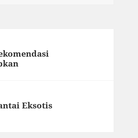
Rekomendasi
bkan
antai Eksotis