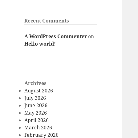
Recent Comments
A WordPress Commenter
on
Hello world!
Archives
August 2026
July 2026
June 2026
May 2026
April 2026
March 2026
February 2026