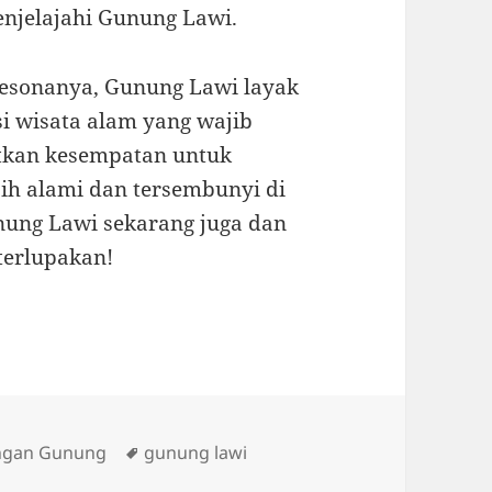
enjelajahi Gunung Lawi.
pesonanya, Gunung Lawi layak
si wisata alam yang wajib
atkan kesempatan untuk
h alami dan tersembunyi di
nung Lawi sekarang juga dan
terlupakan!
s
Tags
gan Gunung
gunung lawi