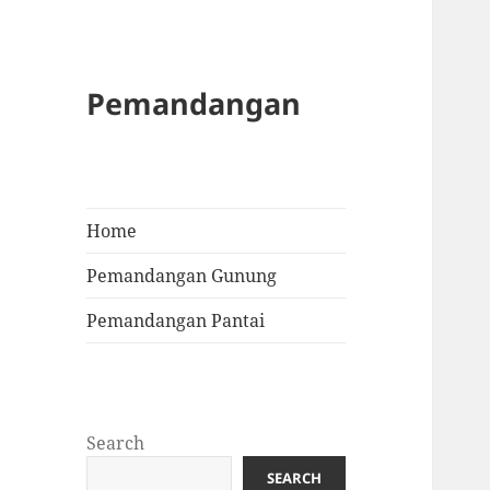
Pemandangan
Home
Pemandangan Gunung
Pemandangan Pantai
Search
SEARCH