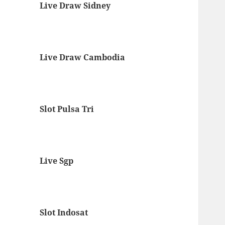
Live Draw Sidney
Live Draw Cambodia
Slot Pulsa Tri
Live Sgp
Slot Indosat