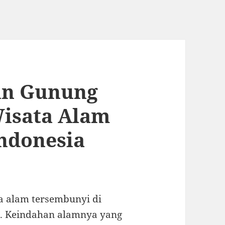
han Gunung
Wisata Alam
ndonesia
a alam tersembunyi di
hi. Keindahan alamnya yang