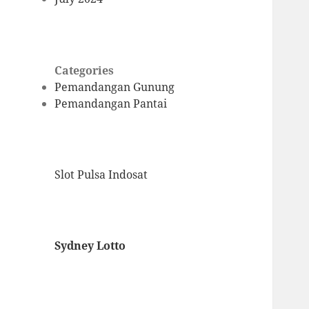
Categories
Pemandangan Gunung
Pemandangan Pantai
Slot Pulsa Indosat
Sydney Lotto