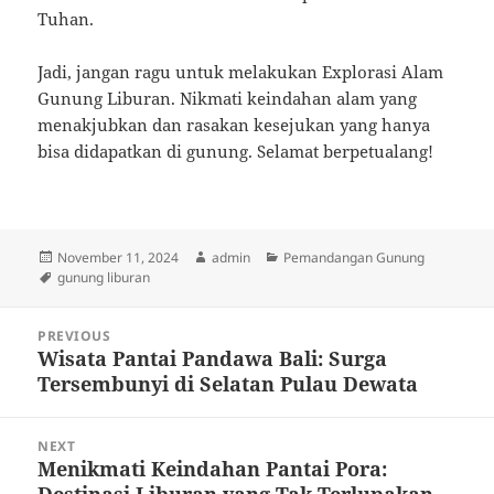
Tuhan.
Jadi, jangan ragu untuk melakukan Explorasi Alam
Gunung Liburan. Nikmati keindahan alam yang
menakjubkan dan rasakan kesejukan yang hanya
bisa didapatkan di gunung. Selamat berpetualang!
Posted
Author
Categories
November 11, 2024
admin
Pemandangan Gunung
on
Tags
gunung liburan
Post
PREVIOUS
navigation
Wisata Pantai Pandawa Bali: Surga
Previous
Tersembunyi di Selatan Pulau Dewata
post:
NEXT
Menikmati Keindahan Pantai Pora:
Next
Destinasi Liburan yang Tak Terlupakan