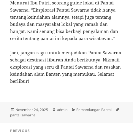
Menurut Ibu Putri, seorang guide lokal di Pantai
Sawarna, “Eksplorasi Pantai Sawarna tidak hanya
tentang keindahan alamnya, tetapi juga tentang
budaya dan masyarakat lokal yang ramah dan
hangat. Kami senang bisa berbagi pengalaman dan
cerita tentang pantai ini kepada para wisatawan.”
Jadi, jangan ragu untuk menjadikan Pantai Sawarna
sebagai destinasi liburan Anda berikutnya. Nikmati
eksplorasi yang seru di Pantai Sawarna dan rasakan
keindahan alam Banten yang memukau. Selamat
berlibur!
Posted
Author
Categories
Tags
November 24, 2025
admin
Pemandangan Pantai
on
pantai sawarna
Post
PREVIOUS