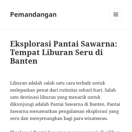
Pemandangan
MENU
AND
WIDGETS
Eksplorasi Pantai Sawarna:
Tempat Liburan Seru di
Banten
Liburan adalah salah satu cara terbaik untuk
melepaskan penat dari rutinitas sehari-hari. Salah
satu destinasi liburan yang menarik untuk
dikunjungi adalah Pantai Sawarna di Banten. Pantai
Sawarna menawarkan pengalaman eksplorasi yang
seru dan menyenangkan bagi para wisatawan.