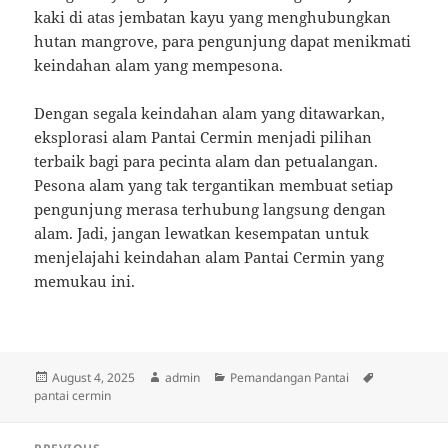
kaki di atas jembatan kayu yang menghubungkan
hutan mangrove, para pengunjung dapat menikmati
keindahan alam yang mempesona.
Dengan segala keindahan alam yang ditawarkan,
eksplorasi alam Pantai Cermin menjadi pilihan
terbaik bagi para pecinta alam dan petualangan.
Pesona alam yang tak tergantikan membuat setiap
pengunjung merasa terhubung langsung dengan
alam. Jadi, jangan lewatkan kesempatan untuk
menjelajahi keindahan alam Pantai Cermin yang
memukau ini.
Posted
Author
Categories
Tags
August 4, 2025
admin
Pemandangan Pantai
on
pantai cermin
Post