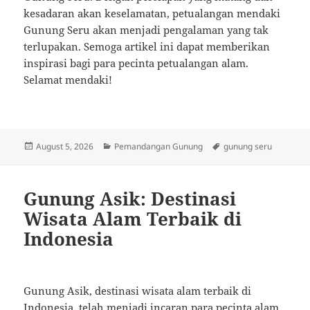
kesadaran akan keselamatan, petualangan mendaki
Gunung Seru akan menjadi pengalaman yang tak
terlupakan. Semoga artikel ini dapat memberikan
inspirasi bagi para pecinta petualangan alam.
Selamat mendaki!
Posted
Categories
Tags
August 5, 2026
Pemandangan Gunung
gunung seru
on
Gunung Asik: Destinasi
Wisata Alam Terbaik di
Indonesia
Gunung Asik, destinasi wisata alam terbaik di
Indonesia, telah menjadi incaran para pecinta alam