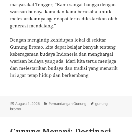
masyarakat Tengger, “Kami sangat bangga dengan
warisan budaya kami dan kami berusaha untuk
melestarikannya agar dapat terus dilestarikan oleh
generasi mendatang.”
Dengan mengintip kehidupan lokal di sekitar
Gunung Bromo, kita dapat belajar banyak tentang
keberagaman budaya Indonesia dan menghargai
warisan budaya yang ada. Mari kita terus menjaga
dan melestarikan budaya dan tradisi yang menarik
ini agar tetap hidup dan berkembang.
Posted
Categories
Tags
August 1, 2026
Pemandangan Gunung
gunung
on
bromo
Gunung Merapi: Destinasi